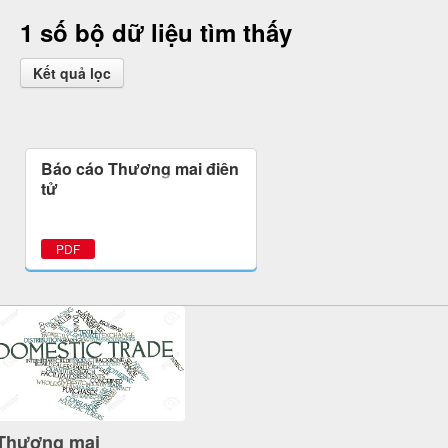
1 số bộ dữ liệu tìm thấy
Kết quả lọc
Báo cáo Thương mại điện
tử
PDF
Thương mại