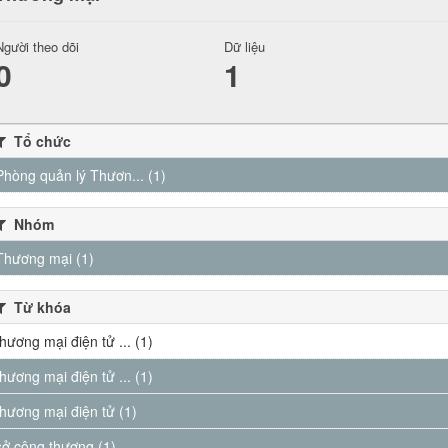
Người theo dõi
Dữ liệu
0
1
Tổ chức
Phòng quản lý Thươn... (1)
Nhóm
Thương mại (1)
Từ khóa
thương mại điện tử ... (1)
thương mại điện tử ... (1)
thương mại điện tử (1)
sở công thương (1)