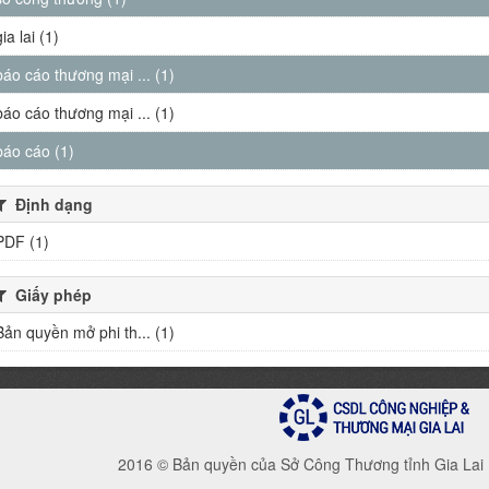
gia lai (1)
báo cáo thương mại ... (1)
báo cáo thương mại ... (1)
báo cáo (1)
Định dạng
PDF (1)
Giấy phép
Bản quyền mở phi th... (1)
2016 © Bản quyền của Sở Công Thương tỉnh Gia Lai