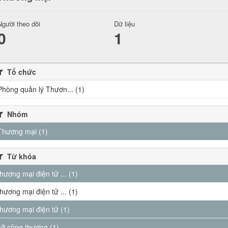
Người theo dõi
Dữ liệu
0
1
Tổ chức
Phòng quản lý Thươn... (1)
Nhóm
Thương mại (1)
Từ khóa
thương mại điện tử ... (1)
thương mại điện tử ... (1)
thương mại điện tử (1)
sở công thương (1)