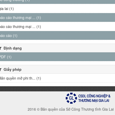
gia lai (1)
báo cáo thương mại ... (1)
báo cáo thương mại ... (1)
báo cáo (1)
Định dạng
PDF (1)
Giấy phép
Bản quyền mở phi th... (1)
2016 © Bản quyền của Sở Công Thương tỉnh Gia Lai