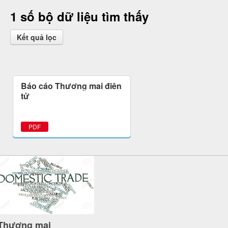
1 số bộ dữ liệu tìm thấy
Kết quả lọc
Báo cáo Thương mại điện
tử
PDF
Thương mại