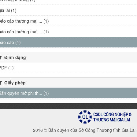
gia lai (1)
báo cáo thương mại ... (1)
báo cáo thương mại ... (1)
báo cáo (1)
Định dạng
PDF (1)
Giấy phép
Bản quyền mở phi th... (1)
2016 © Bản quyền của Sở Công Thương tỉnh Gia Lai