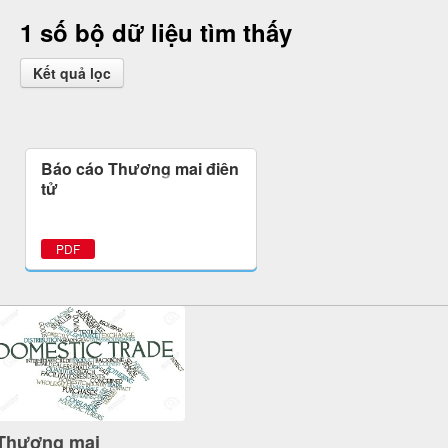
1 số bộ dữ liệu tìm thấy
Kết quả lọc
Báo cáo Thương mại điện
tử
PDF
Thương mại