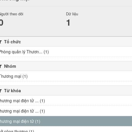
Người theo dõi
Dữ liệu
0
1
Tổ chức
Phòng quản lý Thươn... (1)
Nhóm
Thương mại (1)
Từ khóa
thương mại điện tử ... (1)
thương mại điện tử ... (1)
thương mại điện tử (1)
sở công thương (1)