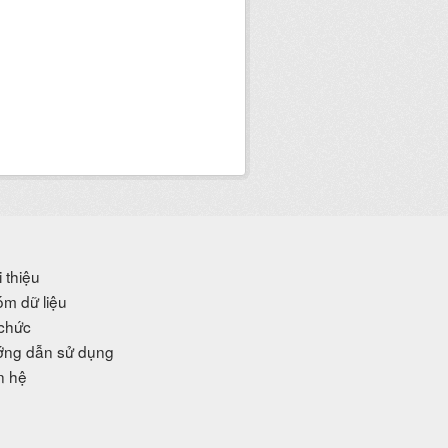
i thiệu
m dữ liệu
chức
ng dẫn sử dụng
n hệ