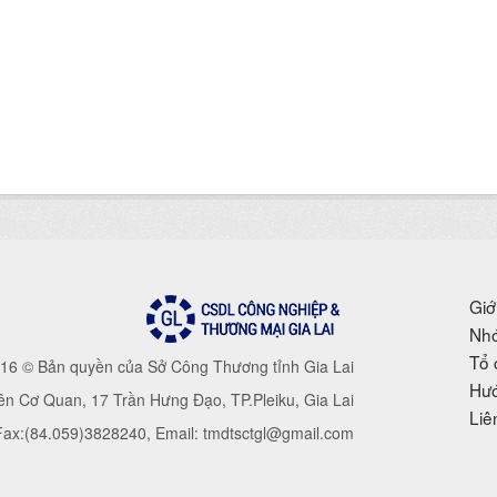
Giớ
Nhó
Tổ 
16 © Bản quyền của Sở Công Thương tỉnh Gia Lai
Hướ
iên Cơ Quan, 17 Trần Hưng Đạo, TP.Pleiku, Gia Lai
Liê
 Fax:(84.059)3828240, Email: tmdtsctgl@gmail.com