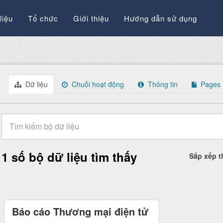
liệu
Tổ chức
Giới thiệu
Hướng dẫn sử dụng
Dữ liệu
Chuỗi hoạt động
Thông tin
Pages
1 số bộ dữ liệu tìm thấy
Sắp xếp 
Báo cáo Thương mại điện tử