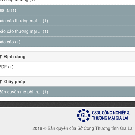
gia lai (1)
báo cáo thương mại ... (1)
báo cáo thương mại ... (1)
báo cáo (1)
Định dạng
PDF (1)
Giấy phép
Bản quyền mở phi th... (1)
2016 © Bản quyền của Sở Công Thương tỉnh Gia Lai