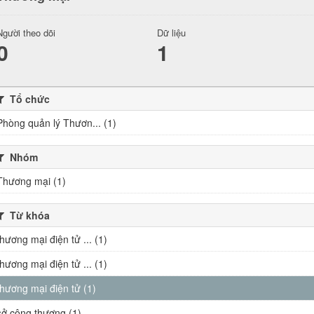
Người theo dõi
Dữ liệu
0
1
Tổ chức
Phòng quản lý Thươn... (1)
Nhóm
Thương mại (1)
Từ khóa
thương mại điện tử ... (1)
thương mại điện tử ... (1)
thương mại điện tử (1)
sở công thương (1)