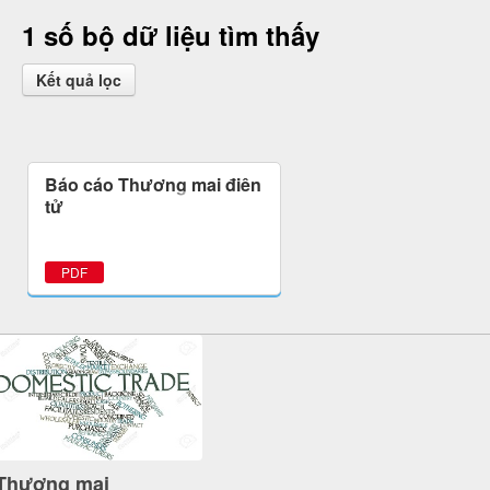
1 số bộ dữ liệu tìm thấy
Kết quả lọc
Báo cáo Thương mại điện
tử
PDF
Thương mại