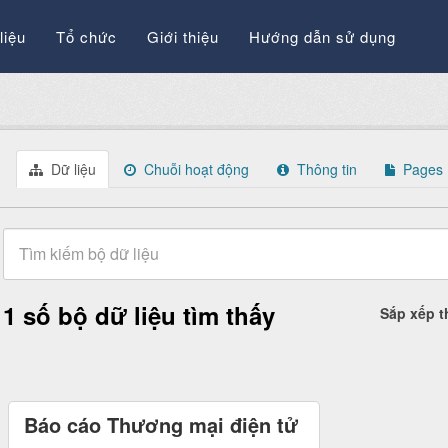
liệu
Tổ chức
Giới thiệu
Hướng dẫn sử dụng
Dữ liệu
Chuỗi hoạt động
Thông tin
Pages
1 số bộ dữ liệu tìm thấy
Sắp xếp 
Báo cáo Thương mại điện tử