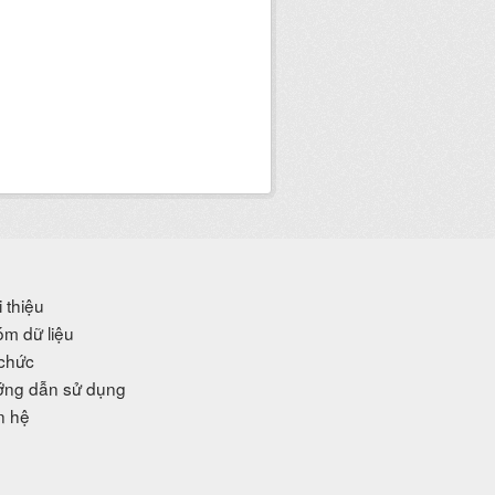
i thiệu
m dữ liệu
chức
ng dẫn sử dụng
n hệ