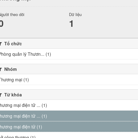
Người theo dõi
Dữ liệu
0
1
Tổ chức
Phòng quản lý Thươn... (1)
Nhóm
Thương mại (1)
Từ khóa
thương mại điện tử ... (1)
thương mại điện tử ... (1)
thương mại điện tử (1)
sở công thương (1)