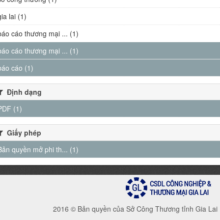
gia lai (1)
báo cáo thương mại ... (1)
báo cáo thương mại ... (1)
báo cáo (1)
Định dạng
PDF (1)
Giấy phép
Bản quyền mở phi th... (1)
2016 © Bản quyền của Sở Công Thương tỉnh Gia Lai