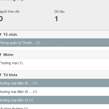
Người theo dõi
Dữ liệu
0
1
Tổ chức
Phòng quản lý Thươn... (1)
Nhóm
Thương mại (1)
Từ khóa
thương mại điện tử ... (1)
thương mại điện tử ... (1)
thương mại điện tử (1)
sở công thương (1)