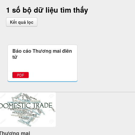
1 số bộ dữ liệu tìm thấy
Kết quả lọc
Báo cáo Thương mại điện
tử
PDF
Thương mại