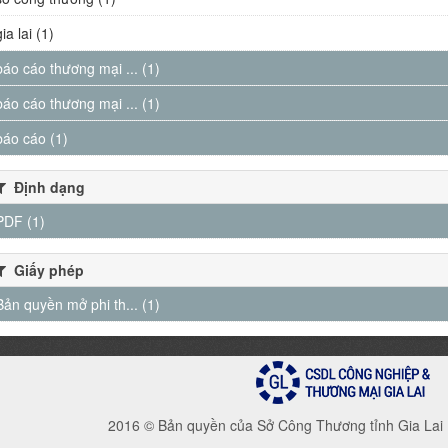
gia lai (1)
báo cáo thương mại ... (1)
báo cáo thương mại ... (1)
báo cáo (1)
Định dạng
PDF (1)
Giấy phép
Bản quyền mở phi th... (1)
2016 © Bản quyền của Sở Công Thương tỉnh Gia Lai