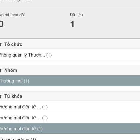
Người theo dõi
Dữ liệu
0
1
Tổ chức
Phòng quản lý Thươn... (1)
Nhóm
Thương mại (1)
Từ khóa
thương mại điện tử ... (1)
thương mại điện tử ... (1)
thương mại điện tử (1)
sở công thương (1)