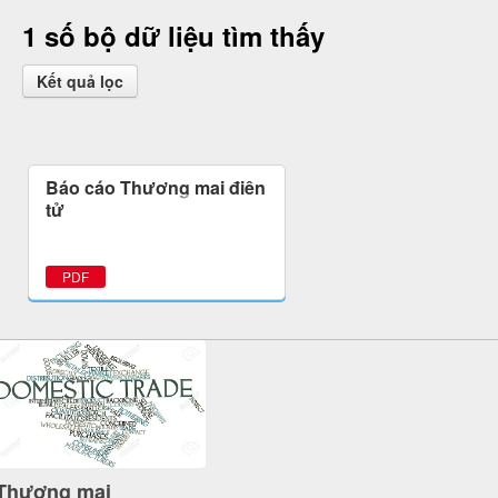
1 số bộ dữ liệu tìm thấy
Kết quả lọc
Báo cáo Thương mại điện
tử
PDF
Thương mại