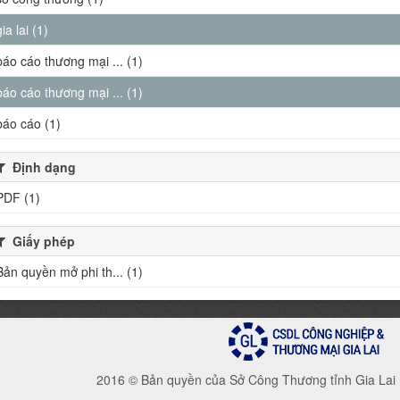
gia lai (1)
báo cáo thương mại ... (1)
báo cáo thương mại ... (1)
báo cáo (1)
Định dạng
PDF (1)
Giấy phép
Bản quyền mở phi th... (1)
2016 © Bản quyền của Sở Công Thương tỉnh Gia Lai