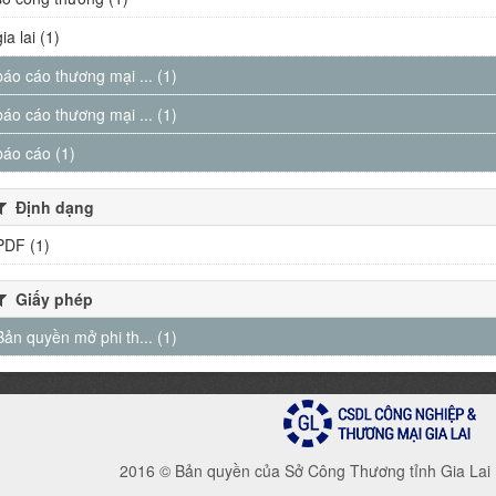
gia lai (1)
báo cáo thương mại ... (1)
báo cáo thương mại ... (1)
báo cáo (1)
Định dạng
PDF (1)
Giấy phép
Bản quyền mở phi th... (1)
2016 © Bản quyền của Sở Công Thương tỉnh Gia Lai