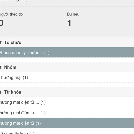
Người theo dõi
Dữ liệu
0
1
Tổ chức
Phòng quản lý Thươn... (1)
Nhóm
Thương mại (1)
Từ khóa
thương mại điện tử ... (1)
thương mại điện tử ... (1)
thương mại điện tử (1)
sở công thương (1)