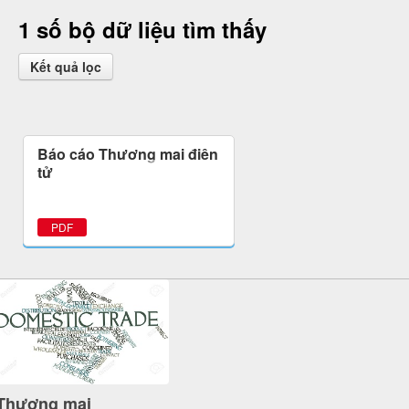
1 số bộ dữ liệu tìm thấy
Kết quả lọc
Báo cáo Thương mại điện
tử
PDF
Thương mại