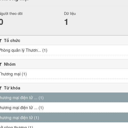
Người theo dõi
Dữ liệu
0
1
Tổ chức
Phòng quản lý Thươn... (1)
Nhóm
Thương mại (1)
Từ khóa
thương mại điện tử ... (1)
thương mại điện tử ... (1)
thương mại điện tử (1)
sở công thương (1)