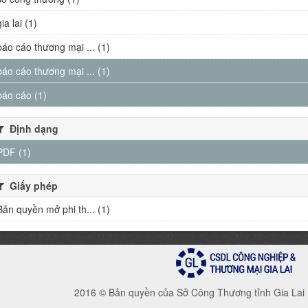
gia lai (1)
báo cáo thương mại ... (1)
báo cáo thương mại ... (1)
báo cáo (1)
Định dạng
PDF (1)
Giấy phép
Bản quyền mở phi th... (1)
2016 © Bản quyền của Sở Công Thương tỉnh Gia Lai