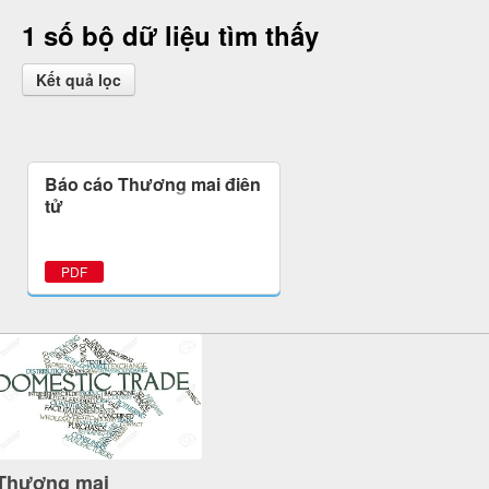
1 số bộ dữ liệu tìm thấy
Kết quả lọc
Báo cáo Thương mại điện
tử
PDF
Thương mại