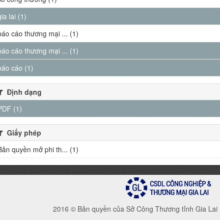
gia lai (1)
báo cáo thương mại ... (1)
báo cáo thương mại ... (1)
báo cáo (1)
Định dạng
PDF (1)
Giấy phép
Bản quyền mở phi th... (1)
2016 © Bản quyền của Sở Công Thương tỉnh Gia Lai