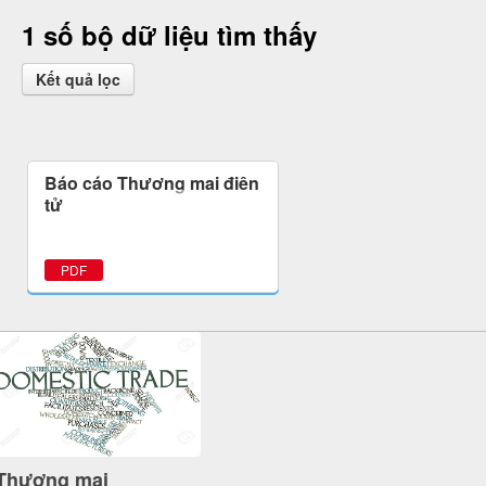
1 số bộ dữ liệu tìm thấy
Kết quả lọc
Báo cáo Thương mại điện
tử
PDF
Thương mại