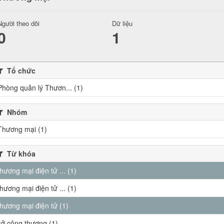
Người theo dõi
Dữ liệu
0
1
Tổ chức
Phòng quản lý Thươn... (1)
Nhóm
Thương mại (1)
Từ khóa
thương mại điện tử ... (1)
thương mại điện tử ... (1)
thương mại điện tử (1)
sở công thương (1)