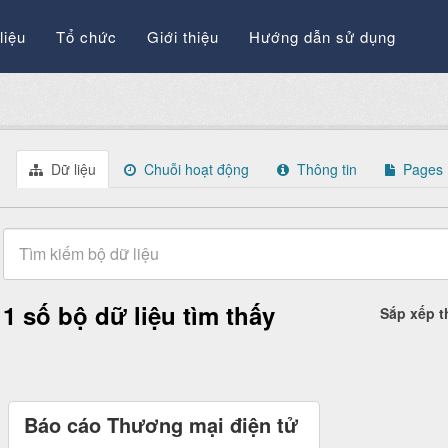
liệu
Tổ chức
Giới thiệu
Hướng dẫn sử dụng
Dữ liệu
Chuỗi hoạt động
Thông tin
Pages
1 số bộ dữ liệu tìm thấy
Sắp xếp 
Báo cáo Thương mại điện tử