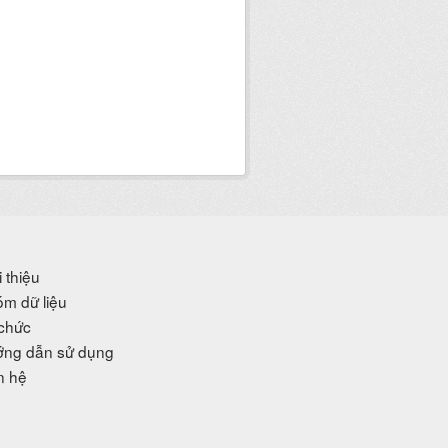
i thiệu
m dữ liệu
chức
ng dẫn sử dụng
n hệ