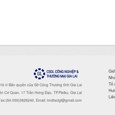
Giớ
Nhó
Tổ 
16 © Bản quyền của Sở Công Thương tỉnh Gia Lai
Hướ
iên Cơ Quan, 17 Trần Hưng Đạo, TP.Pleiku, Gia Lai
Liê
 Fax:(84.059)3828240, Email: tmdtsctgl@gmail.com