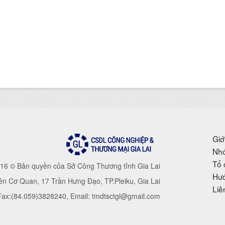
Giớ
Nhó
Tổ 
16 © Bản quyền của Sở Công Thương tỉnh Gia Lai
Hướ
iên Cơ Quan, 17 Trần Hưng Đạo, TP.Pleiku, Gia Lai
Liê
 Fax:(84.059)3828240, Email: tmdtsctgl@gmail.com