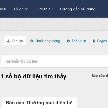
liệu
Tổ chức
Giới thiệu
Hướng dẫn sử dụng
Dữ liệu
Chuỗi hoạt động
Thông tin
Pages
1 số bộ dữ liệu tìm thấy
Sắp xếp 
Báo cáo Thương mại điện tử