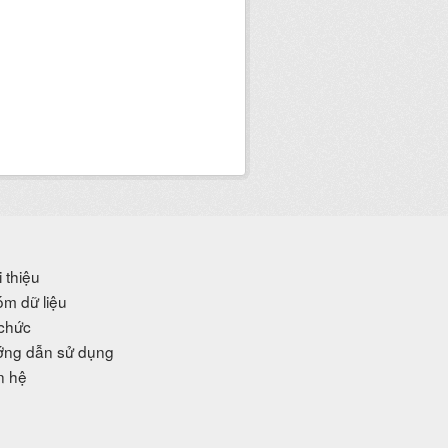
i thiệu
m dữ liệu
chức
ng dẫn sử dụng
n hệ