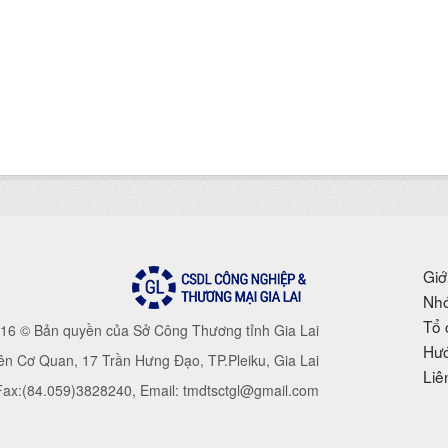
Giớ
Nhó
Tổ 
16 © Bản quyền của Sở Công Thương tỉnh Gia Lai
Hướ
iên Cơ Quan, 17 Trần Hưng Đạo, TP.Pleiku, Gia Lai
Liê
 Fax:(84.059)3828240, Email: tmdtsctgl@gmail.com