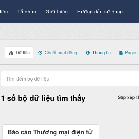
liệu
Tổ chức
Giới thiệu
Hướng dẫn sử dụng
Dữ liệu
Chuỗi hoạt động
Thông tin
Pages
1 số bộ dữ liệu tìm thấy
Sắp xếp 
Báo cáo Thương mại điện tử