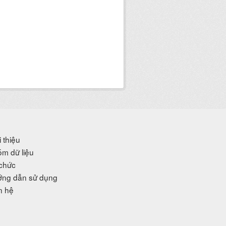
i thiệu
m dữ liệu
chức
ng dẫn sử dụng
n hệ