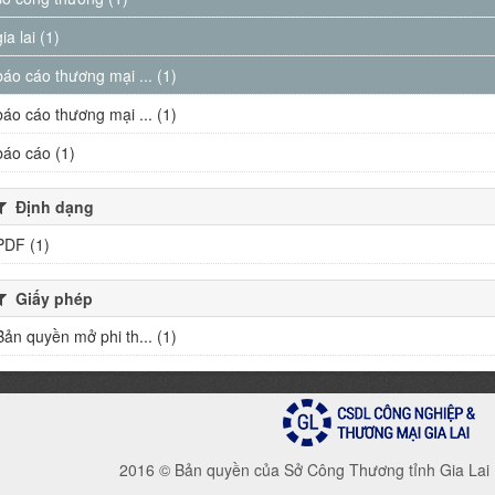
gia lai (1)
báo cáo thương mại ... (1)
báo cáo thương mại ... (1)
báo cáo (1)
Định dạng
PDF (1)
Giấy phép
Bản quyền mở phi th... (1)
2016 © Bản quyền của Sở Công Thương tỉnh Gia Lai