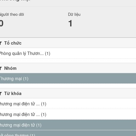
Người theo dõi
Dữ liệu
0
1
Tổ chức
Phòng quản lý Thươn... (1)
Nhóm
Thương mại (1)
Từ khóa
thương mại điện tử ... (1)
thương mại điện tử ... (1)
thương mại điện tử (1)
sở công thương (1)