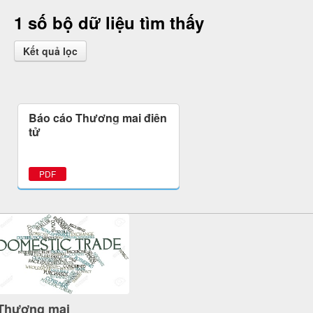
1 số bộ dữ liệu tìm thấy
Kết quả lọc
Báo cáo Thương mại điện
tử
PDF
Thương mại