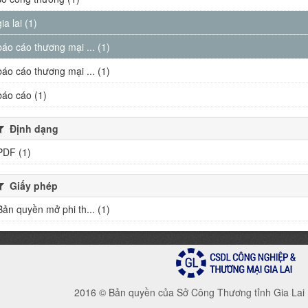
gia lai (1)
báo cáo thương mại ... (1)
báo cáo thương mại ... (1)
báo cáo (1)
Định dạng
PDF (1)
Giấy phép
Bản quyền mở phi th... (1)
2016 © Bản quyền của Sở Công Thương tỉnh Gia Lai