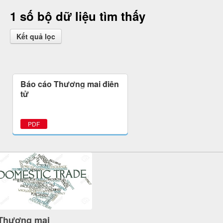
1 số bộ dữ liệu tìm thấy
Kết quả lọc
Báo cáo Thương mại điện
tử
PDF
Thương mại