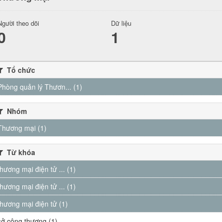
Người theo dõi
Dữ liệu
0
1
Tổ chức
Phòng quản lý Thươn... (1)
Nhóm
Thương mại (1)
Từ khóa
thương mại điện tử ... (1)
thương mại điện tử ... (1)
thương mại điện tử (1)
sở công thương (1)