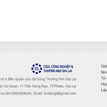
Giớ
Nhó
Tổ 
16 © Bản quyền của Sở Công Thương tỉnh Gia Lai
Hướ
iên Cơ Quan, 17 Trần Hưng Đạo, TP.Pleiku, Gia Lai
Liê
 Fax:(84.059)3828240, Email: tmdtsctgl@gmail.com