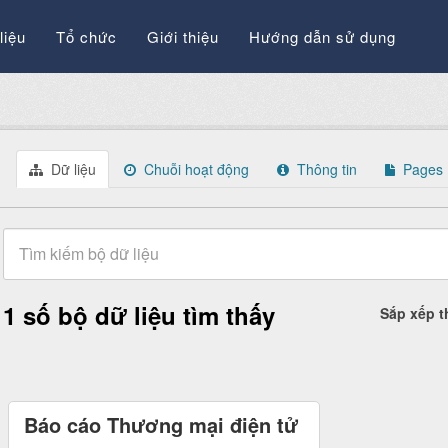
liệu
Tổ chức
Giới thiệu
Hướng dẫn sử dụng
Dữ liệu
Chuỗi hoạt động
Thông tin
Pages
1 số bộ dữ liệu tìm thấy
Sắp xếp 
Báo cáo Thương mại điện tử