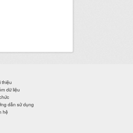
i thiệu
m dữ liệu
chức
ng dẫn sử dụng
n hệ