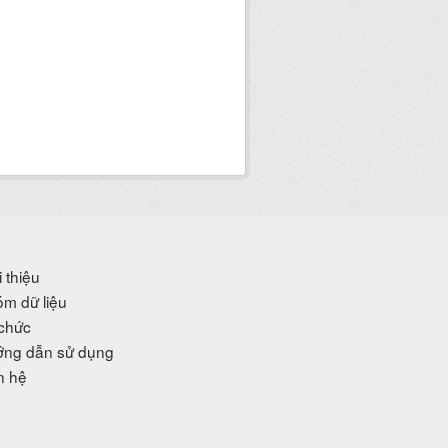
i thiệu
m dữ liệu
chức
ng dẫn sử dụng
n hệ