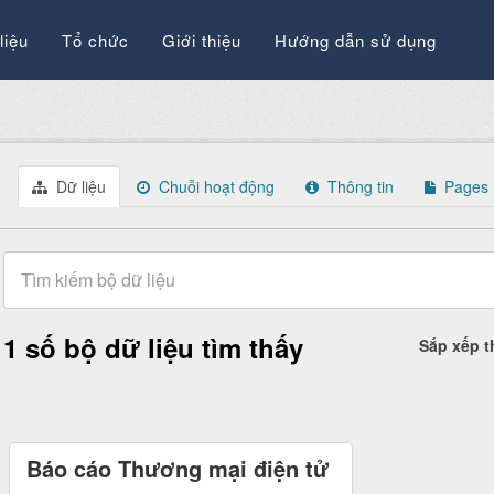
liệu
Tổ chức
Giới thiệu
Hướng dẫn sử dụng
Dữ liệu
Chuỗi hoạt động
Thông tin
Pages
1 số bộ dữ liệu tìm thấy
Sắp xếp 
Báo cáo Thương mại điện tử