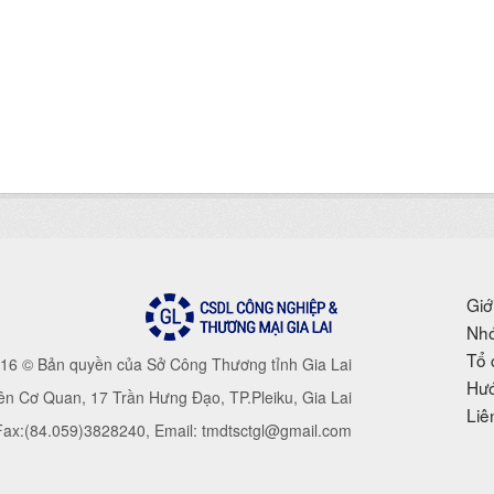
Giớ
Nhó
Tổ 
16 © Bản quyền của Sở Công Thương tỉnh Gia Lai
Hướ
iên Cơ Quan, 17 Trần Hưng Đạo, TP.Pleiku, Gia Lai
Liê
 Fax:(84.059)3828240, Email: tmdtsctgl@gmail.com