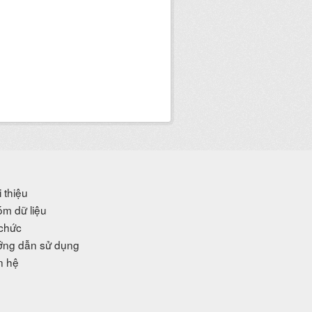
i thiệu
m dữ liệu
chức
ng dẫn sử dụng
n hệ