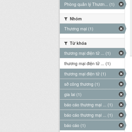
Phòng quản lý Thươn... (1)
Nhóm
Thương mại (1)
Từ khóa
thương mại điện tử ... (1)
thương mại điện tử ... (1)
thương mại điện tử (1)
sở công thương (1)
gia lai (1)
báo cáo thương mại ... (1)
báo cáo thương mại ... (1)
báo cáo (1)