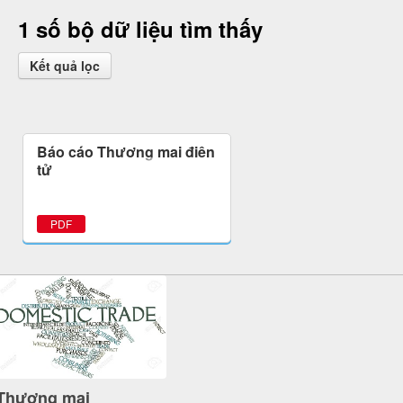
1 số bộ dữ liệu tìm thấy
Kết quả lọc
Báo cáo Thương mại điện
tử
PDF
Thương mại