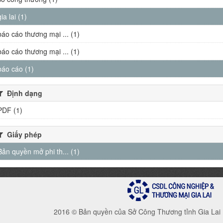
gia lai (1)
báo cáo thương mại ... (1)
báo cáo thương mại ... (1)
báo cáo (1)
Định dạng
PDF (1)
Giấy phép
Bản quyền mở phi th... (1)
2016 © Bản quyền của Sở Công Thương tỉnh Gia Lai