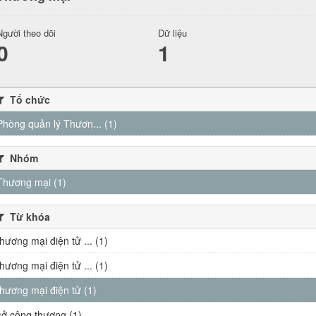
Người theo dõi
Dữ liệu
0
1
Tổ chức
Phòng quản lý Thươn... (1)
Nhóm
Thương mại (1)
Từ khóa
thương mại điện tử ... (1)
thương mại điện tử ... (1)
thương mại điện tử (1)
sở công thương (1)