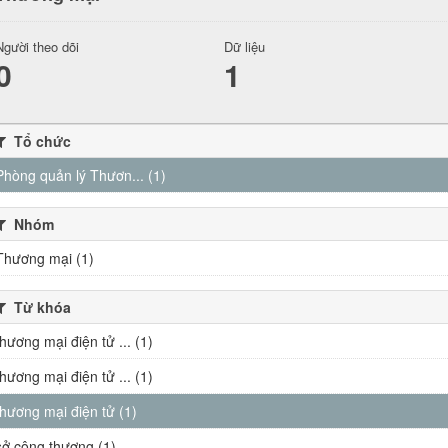
Người theo dõi
Dữ liệu
0
1
Tổ chức
Phòng quản lý Thươn... (1)
Nhóm
Thương mại (1)
Từ khóa
thương mại điện tử ... (1)
thương mại điện tử ... (1)
thương mại điện tử (1)
sở công thương (1)