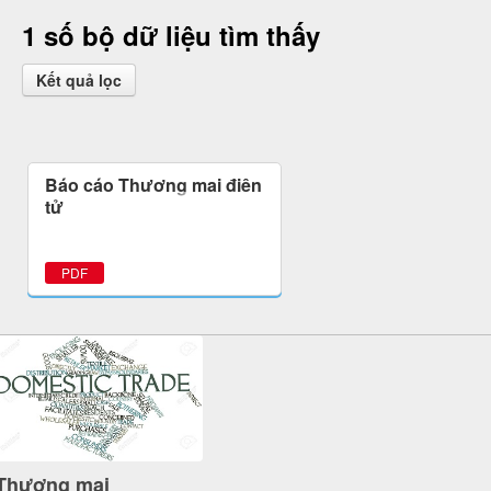
1 số bộ dữ liệu tìm thấy
Kết quả lọc
Báo cáo Thương mại điện
tử
PDF
Thương mại