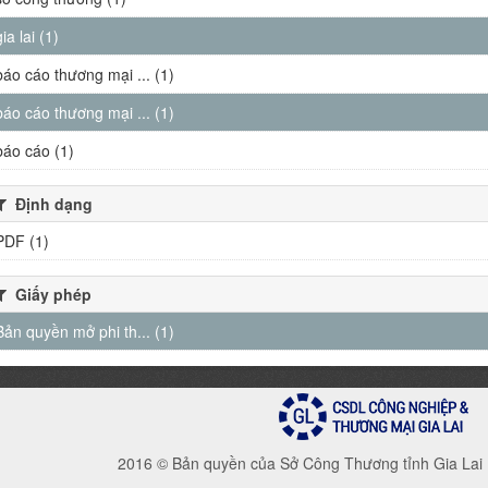
gia lai (1)
báo cáo thương mại ... (1)
báo cáo thương mại ... (1)
báo cáo (1)
Định dạng
PDF (1)
Giấy phép
Bản quyền mở phi th... (1)
2016 © Bản quyền của Sở Công Thương tỉnh Gia Lai