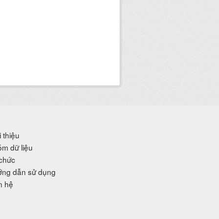
i thiệu
m dữ liệu
chức
ng dẫn sử dụng
n hệ