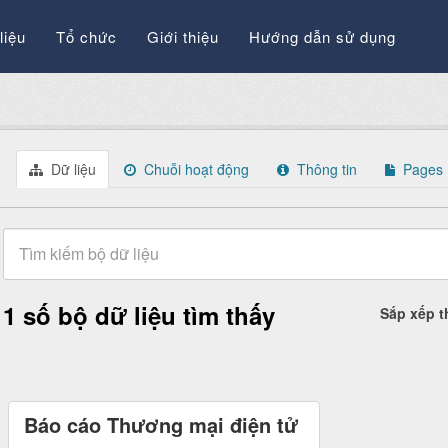
liệu
Tổ chức
Giới thiệu
Hướng dẫn sử dụng
Dữ liệu
Chuỗi hoạt động
Thông tin
Pages
1 số bộ dữ liệu tìm thấy
Sắp xếp 
Báo cáo Thương mại điện tử