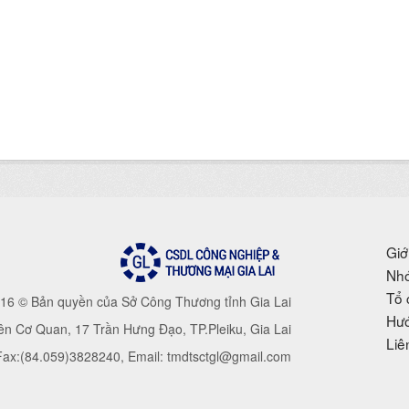
Giớ
Nhó
Tổ 
16 © Bản quyền của Sở Công Thương tỉnh Gia Lai
Hướ
iên Cơ Quan, 17 Trần Hưng Đạo, TP.Pleiku, Gia Lai
Liê
 Fax:(84.059)3828240, Email: tmdtsctgl@gmail.com