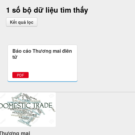
1 số bộ dữ liệu tìm thấy
Kết quả lọc
Báo cáo Thương mại điện
tử
PDF
Thương mại