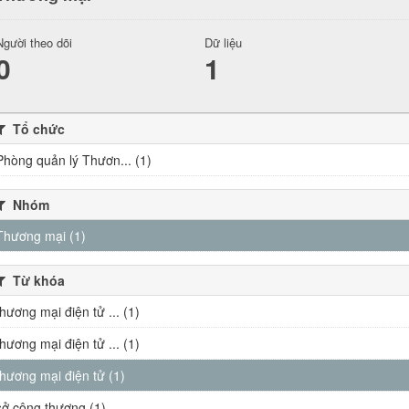
Người theo dõi
Dữ liệu
0
1
Tổ chức
Phòng quản lý Thươn... (1)
Nhóm
Thương mại (1)
Từ khóa
thương mại điện tử ... (1)
thương mại điện tử ... (1)
thương mại điện tử (1)
sở công thương (1)