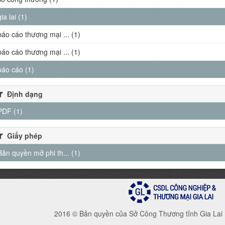
gia lai (1)
báo cáo thương mại ... (1)
báo cáo thương mại ... (1)
báo cáo (1)
Định dạng
PDF (1)
Giấy phép
Bản quyền mở phi th... (1)
2016 © Bản quyền của Sở Công Thương tỉnh Gia Lai