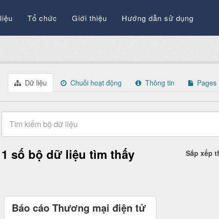
liệu
Tổ chức
Giới thiệu
Hướng dẫn sử dụng
Dữ liệu
Chuỗi hoạt động
Thông tin
Pages
1 số bộ dữ liệu tìm thấy
Sắp xếp 
Báo cáo Thương mại điện tử