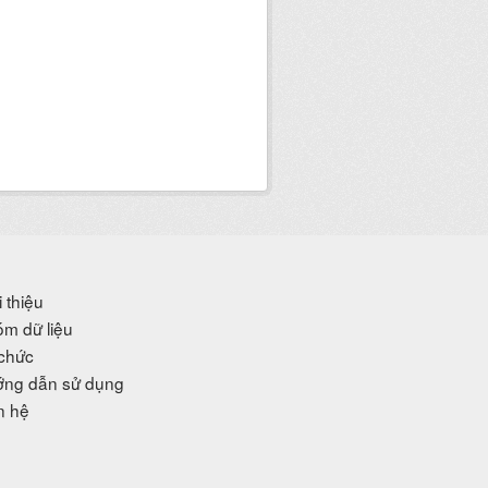
i thiệu
m dữ liệu
chức
ng dẫn sử dụng
n hệ