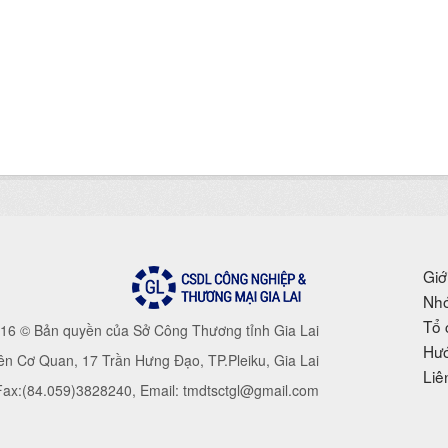
Giớ
Nhó
Tổ 
16 © Bản quyền của Sở Công Thương tỉnh Gia Lai
Hướ
iên Cơ Quan, 17 Trần Hưng Đạo, TP.Pleiku, Gia Lai
Liê
 Fax:(84.059)3828240, Email: tmdtsctgl@gmail.com