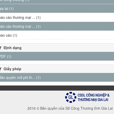
gia lai (1)
báo cáo thương mại ... (1)
báo cáo thương mại ... (1)
báo cáo (1)
Định dạng
PDF (1)
Giấy phép
Bản quyền mở phi th... (1)
2016 © Bản quyền của Sở Công Thương tỉnh Gia Lai