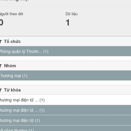
Người theo dõi
Dữ liệu
0
1
Tổ chức
Phòng quản lý Thươn... (1)
Nhóm
Thương mại (1)
Từ khóa
thương mại điện tử ... (1)
thương mại điện tử ... (1)
thương mại điện tử (1)
sở công thương (1)