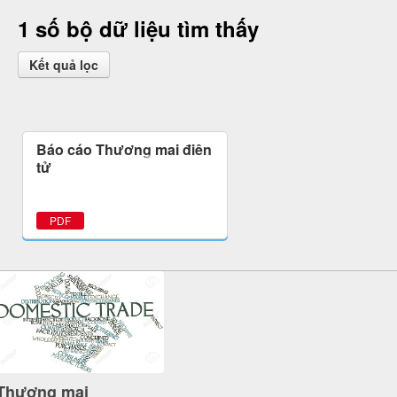
1 số bộ dữ liệu tìm thấy
Kết quả lọc
Báo cáo Thương mại điện
tử
PDF
Thương mại