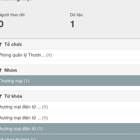
Người theo dõi
Dữ liệu
0
1
Tổ chức
Phòng quản lý Thươn... (1)
Nhóm
Thương mại (1)
Từ khóa
thương mại điện tử ... (1)
thương mại điện tử ... (1)
thương mại điện tử (1)
sở công thương (1)