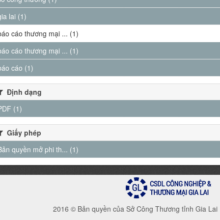
gia lai (1)
báo cáo thương mại ... (1)
báo cáo thương mại ... (1)
báo cáo (1)
Định dạng
PDF (1)
Giấy phép
Bản quyền mở phi th... (1)
2016 © Bản quyền của Sở Công Thương tỉnh Gia Lai