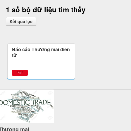
1 số bộ dữ liệu tìm thấy
Kết quả lọc
Báo cáo Thương mại điện
tử
PDF
Thương mại