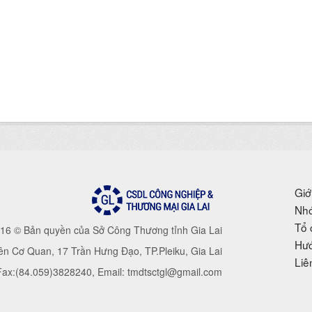
Giớ
Nhó
Tổ 
16 © Bản quyền của Sở Công Thương tỉnh Gia Lai
Hướ
iên Cơ Quan, 17 Trần Hưng Đạo, TP.Pleiku, Gia Lai
Liê
 Fax:(84.059)3828240, Email: tmdtsctgl@gmail.com