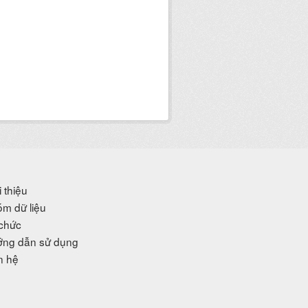
i thiệu
m dữ liệu
chức
ng dẫn sử dụng
n hệ