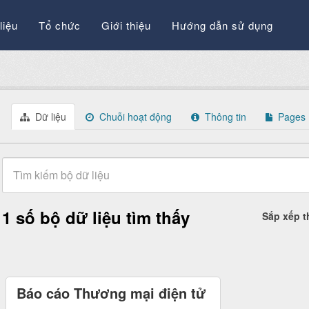
liệu
Tổ chức
Giới thiệu
Hướng dẫn sử dụng
Dữ liệu
Chuỗi hoạt động
Thông tin
Pages
1 số bộ dữ liệu tìm thấy
Sắp xếp 
Báo cáo Thương mại điện tử