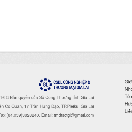
Giớ
Nhó
Tổ 
16 © Bản quyền của Sở Công Thương tỉnh Gia Lai
Hướ
iên Cơ Quan, 17 Trần Hưng Đạo, TP.Pleiku, Gia Lai
Liê
 Fax:(84.059)3828240, Email: tmdtsctgl@gmail.com