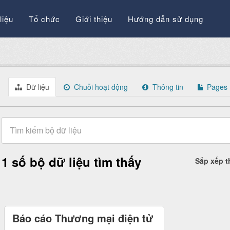
liệu
Tổ chức
Giới thiệu
Hướng dẫn sử dụng
Dữ liệu
Chuỗi hoạt động
Thông tin
Pages
1 số bộ dữ liệu tìm thấy
Sắp xếp 
Báo cáo Thương mại điện tử