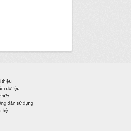
i thiệu
m dữ liệu
chức
ng dẫn sử dụng
n hệ