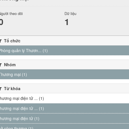
Người theo dõi
Dữ liệu
0
1
Tổ chức
Phòng quản lý Thươn... (1)
Nhóm
Thương mại (1)
Từ khóa
thương mại điện tử ... (1)
thương mại điện tử ... (1)
thương mại điện tử (1)
sở công thương (1)