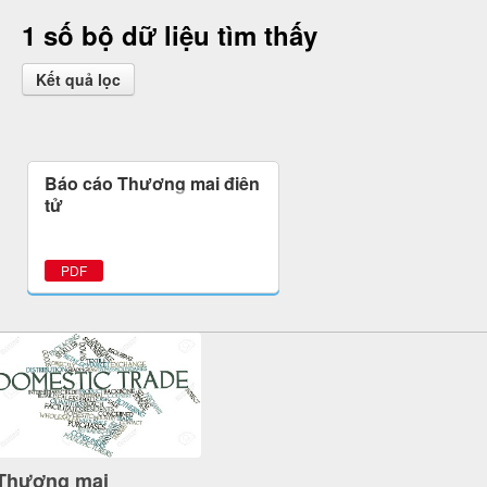
1 số bộ dữ liệu tìm thấy
Kết quả lọc
Báo cáo Thương mại điện
tử
PDF
Thương mại