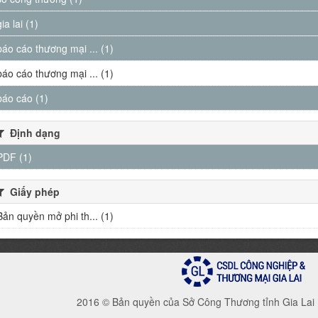
gia lai (1)
báo cáo thương mại ... (1)
báo cáo thương mại ... (1)
báo cáo (1)
Định dạng
PDF (1)
Giấy phép
Bản quyền mở phi th... (1)
2016 © Bản quyền của Sở Công Thương tỉnh Gia Lai