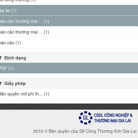
gia lai (1)
báo cáo thương mại ... (1)
báo cáo thương mại ... (1)
báo cáo (1)
Định dạng
PDF (1)
Giấy phép
Bản quyền mở phi th... (1)
2016 © Bản quyền của Sở Công Thương tỉnh Gia Lai