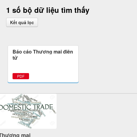
1 số bộ dữ liệu tìm thấy
Kết quả lọc
Báo cáo Thương mại điện
tử
PDF
Thương mại