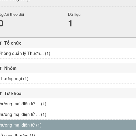
Người theo dõi
Dữ liệu
0
1
Tổ chức
Phòng quản lý Thươn... (1)
Nhóm
Thương mại (1)
Từ khóa
thương mại điện tử ... (1)
thương mại điện tử ... (1)
thương mại điện tử (1)
sở công thương (1)