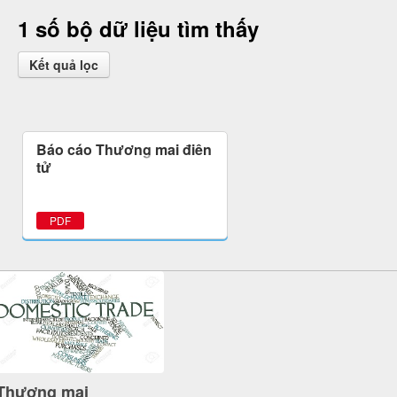
1 số bộ dữ liệu tìm thấy
Kết quả lọc
Báo cáo Thương mại điện
tử
PDF
Thương mại