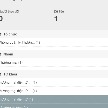
Người theo dõi
Dữ liệu
0
1
Tổ chức
Phòng quản lý Thươn... (1)
Nhóm
Thương mại (1)
Từ khóa
thương mại điện tử ... (1)
thương mại điện tử ... (1)
thương mại điện tử (1)
sở công thương (1)