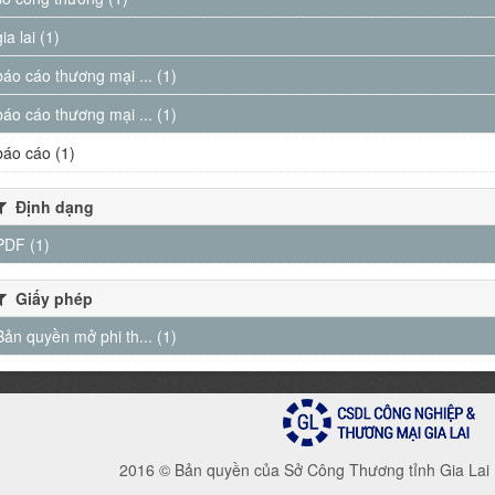
gia lai (1)
báo cáo thương mại ... (1)
báo cáo thương mại ... (1)
báo cáo (1)
Định dạng
PDF (1)
Giấy phép
Bản quyền mở phi th... (1)
2016 © Bản quyền của Sở Công Thương tỉnh Gia Lai