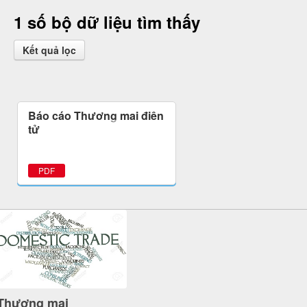
1 số bộ dữ liệu tìm thấy
Kết quả lọc
Báo cáo Thương mại điện
tử
PDF
Thương mại