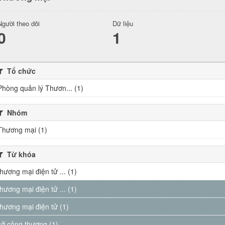
Người theo dõi
Dữ liệu
0
1
Tổ chức
Phòng quản lý Thươn... (1)
Nhóm
Thương mại (1)
Từ khóa
thương mại điện tử ... (1)
thương mại điện tử ... (1)
thương mại điện tử (1)
sở công thương (1)