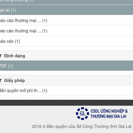
gia lai (1)
báo cáo thương mại ... (1)
báo cáo thương mại ... (1)
báo cáo (1)
Định dạng
PDF (1)
Giấy phép
Bản quyền mở phi th... (1)
2016 © Bản quyền của Sở Công Thương tỉnh Gia Lai