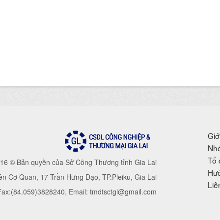
Giớ
Nhó
Tổ 
16 © Bản quyền của Sở Công Thương tỉnh Gia Lai
Hướ
iên Cơ Quan, 17 Trần Hưng Đạo, TP.Pleiku, Gia Lai
Liê
 Fax:(84.059)3828240, Email: tmdtsctgl@gmail.com