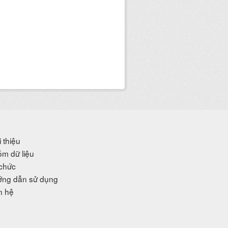
i thiệu
m dữ liệu
chức
ng dẫn sử dụng
n hệ