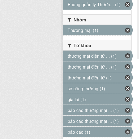
Phòng quản lý Thươn... (1)
Nhóm
Thương mại (1)
Từ khóa
thương mại điện tử ... (1)
thương mại điện tử ... (1)
thương mại điện tử (1)
sở công thương (1)
gia lai (1)
báo cáo thương mại ... (1)
báo cáo thương mại ... (1)
báo cáo (1)