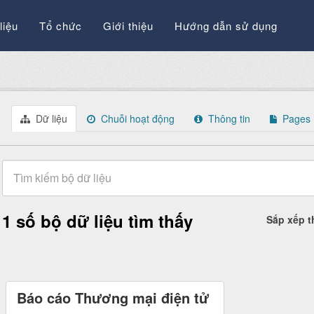
liệu
Tổ chức
Giới thiệu
Hướng dẫn sử dụng
Dữ liệu
Chuỗi hoạt động
Thông tin
Pages
1 số bộ dữ liệu tìm thấy
Sắp xếp 
Báo cáo Thương mại điện tử