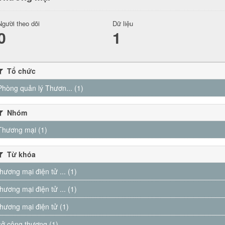
Người theo dõi
Dữ liệu
0
1
Tổ chức
Phòng quản lý Thươn... (1)
Nhóm
Thương mại (1)
Từ khóa
thương mại điện tử ... (1)
thương mại điện tử ... (1)
thương mại điện tử (1)
sở công thương (1)