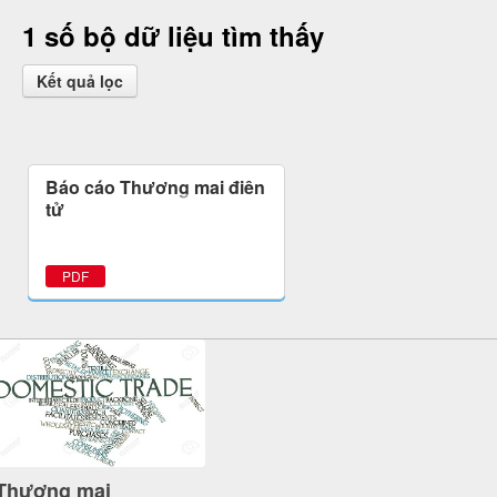
1 số bộ dữ liệu tìm thấy
Kết quả lọc
Báo cáo Thương mại điện
tử
PDF
Thương mại