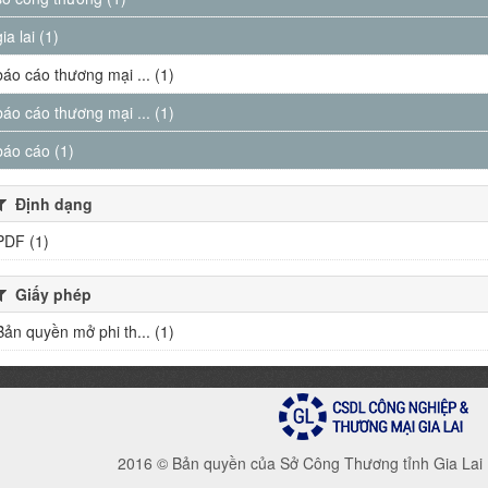
gia lai (1)
báo cáo thương mại ... (1)
báo cáo thương mại ... (1)
báo cáo (1)
Định dạng
PDF (1)
Giấy phép
Bản quyền mở phi th... (1)
2016 © Bản quyền của Sở Công Thương tỉnh Gia Lai