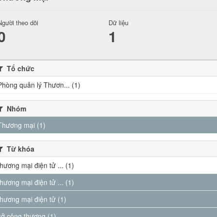
Người theo dõi
Dữ liệu
0
1
Tổ chức
Phòng quản lý Thươn... (1)
Nhóm
Thương mại (1)
Từ khóa
thương mại điện tử ... (1)
thương mại điện tử ... (1)
thương mại điện tử (1)
sở công thương (1)