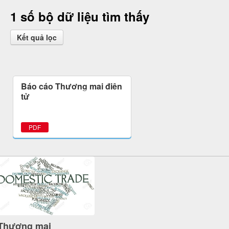
1 số bộ dữ liệu tìm thấy
Kết quả lọc
Báo cáo Thương mại điện
tử
PDF
Thương mại