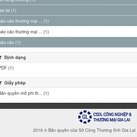
gia lai (1)
báo cáo thương mại ... (1)
báo cáo thương mại ... (1)
báo cáo (1)
Định dạng
PDF (1)
Giấy phép
Bản quyền mở phi th... (1)
2016 © Bản quyền của Sở Công Thương tỉnh Gia Lai