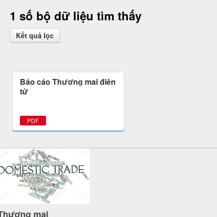
1 số bộ dữ liệu tìm thấy
Kết quả lọc
Báo cáo Thương mại điện
tử
PDF
Thương mại