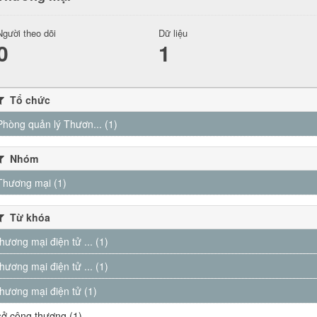
Người theo dõi
Dữ liệu
0
1
Tổ chức
Phòng quản lý Thươn... (1)
Nhóm
Thương mại (1)
Từ khóa
thương mại điện tử ... (1)
thương mại điện tử ... (1)
thương mại điện tử (1)
sở công thương (1)