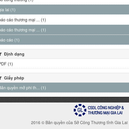
gia lai (1)
báo cáo thương mại ... (1)
báo cáo thương mại ... (1)
báo cáo (1)
Định dạng
PDF (1)
Giấy phép
Bản quyền mở phi th... (1)
2016 © Bản quyền của Sở Công Thương tỉnh Gia Lai