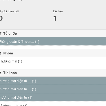
Người theo dõi
Dữ liệu
0
1
Tổ chức
Phòng quản lý Thươn... (1)
Nhóm
Thương mại (1)
Từ khóa
thương mại điện tử ... (1)
thương mại điện tử ... (1)
thương mại điện tử (1)
sở công thương (1)