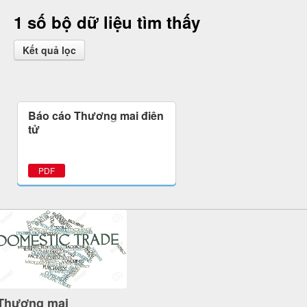
1 số bộ dữ liệu tìm thấy
Kết quả lọc
Báo cáo Thương mại điện
tử
PDF
Thương mại