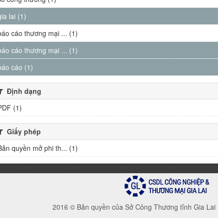
gia lai (1)
báo cáo thương mại ... (1)
báo cáo thương mại ... (1)
báo cáo (1)
Định dạng
PDF (1)
Giấy phép
Bản quyền mở phi th... (1)
2016 © Bản quyền của Sở Công Thương tỉnh Gia Lai