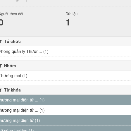
Người theo dõi
Dữ liệu
0
1
Tổ chức
Phòng quản lý Thươn... (1)
Nhóm
Thương mại (1)
Từ khóa
thương mại điện tử ... (1)
thương mại điện tử ... (1)
thương mại điện tử (1)
sở công thương (1)