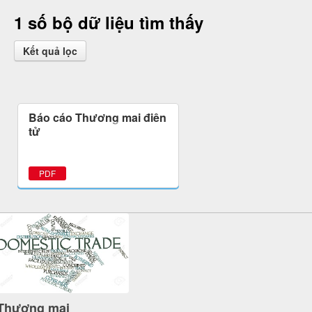
1 số bộ dữ liệu tìm thấy
Kết quả lọc
Báo cáo Thương mại điện
tử
PDF
Thương mại