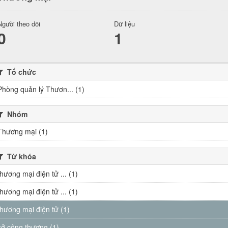
Người theo dõi
Dữ liệu
0
1
Tổ chức
Phòng quản lý Thươn... (1)
Nhóm
Thương mại (1)
Từ khóa
thương mại điện tử ... (1)
thương mại điện tử ... (1)
thương mại điện tử (1)
sở công thương (1)