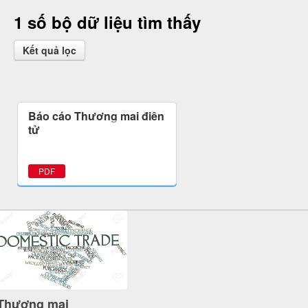
1 số bộ dữ liệu tìm thấy
Kết quả lọc
Báo cáo Thương mại điện
tử
PDF
Thương mại