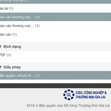
gia lai (1)
báo cáo thương mại ... (1)
báo cáo thương mại ... (1)
báo cáo (1)
Định dạng
PDF (1)
Giấy phép
Bản quyền mở phi th... (1)
2016 © Bản quyền của Sở Công Thương tỉnh Gia Lai