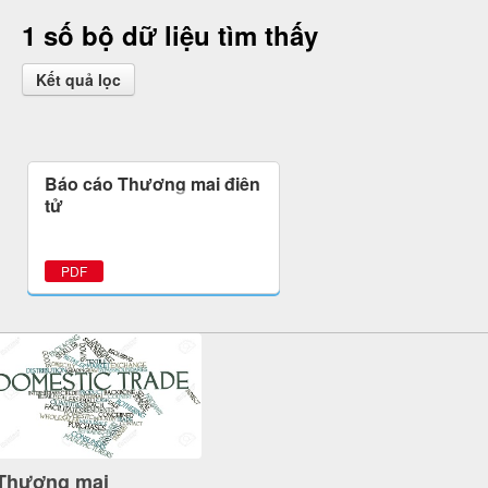
1 số bộ dữ liệu tìm thấy
Kết quả lọc
Báo cáo Thương mại điện
tử
PDF
Thương mại