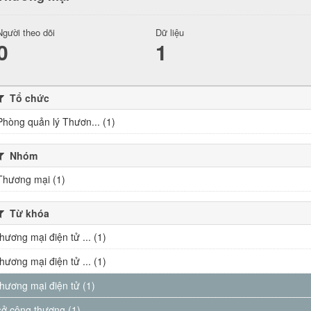
Người theo dõi
Dữ liệu
0
1
Tổ chức
Phòng quản lý Thươn... (1)
Nhóm
Thương mại (1)
Từ khóa
thương mại điện tử ... (1)
thương mại điện tử ... (1)
thương mại điện tử (1)
sở công thương (1)