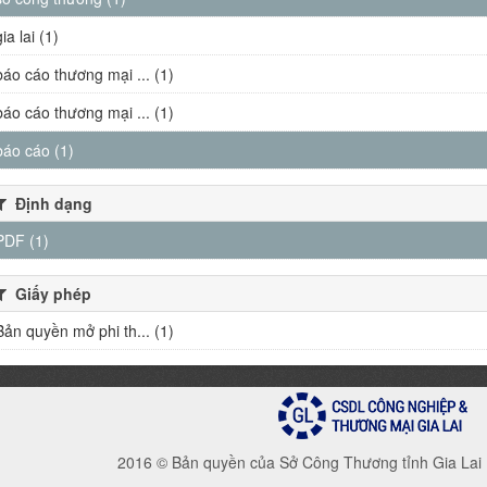
gia lai (1)
báo cáo thương mại ... (1)
báo cáo thương mại ... (1)
báo cáo (1)
Định dạng
PDF (1)
Giấy phép
Bản quyền mở phi th... (1)
2016 © Bản quyền của Sở Công Thương tỉnh Gia Lai