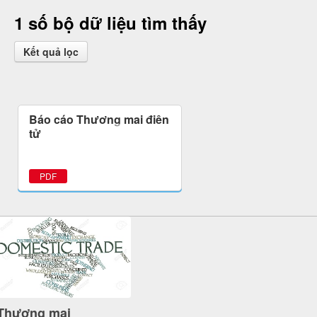
1 số bộ dữ liệu tìm thấy
Kết quả lọc
Báo cáo Thương mại điện
tử
PDF
Thương mại