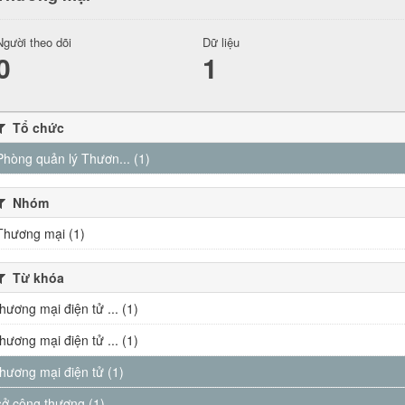
Người theo dõi
Dữ liệu
0
1
Tổ chức
Phòng quản lý Thươn... (1)
Nhóm
Thương mại (1)
Từ khóa
thương mại điện tử ... (1)
thương mại điện tử ... (1)
thương mại điện tử (1)
sở công thương (1)