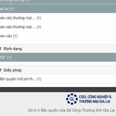
gia lai (1)
báo cáo thương mại ... (1)
báo cáo thương mại ... (1)
báo cáo (1)
Định dạng
PDF (1)
Giấy phép
Bản quyền mở phi th... (1)
2016 © Bản quyền của Sở Công Thương tỉnh Gia Lai