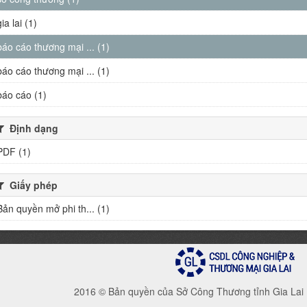
gia lai (1)
báo cáo thương mại ... (1)
báo cáo thương mại ... (1)
báo cáo (1)
Định dạng
PDF (1)
Giấy phép
Bản quyền mở phi th... (1)
2016 © Bản quyền của Sở Công Thương tỉnh Gia Lai