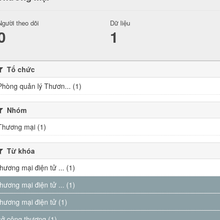
Người theo dõi
Dữ liệu
0
1
Tổ chức
Phòng quản lý Thươn... (1)
Nhóm
Thương mại (1)
Từ khóa
thương mại điện tử ... (1)
thương mại điện tử ... (1)
thương mại điện tử (1)
sở công thương (1)