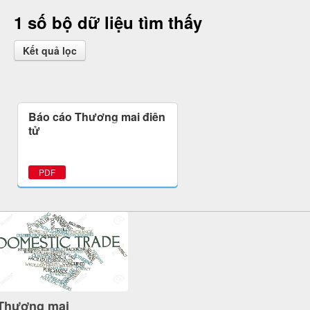
1 số bộ dữ liệu tìm thấy
Kết quả lọc
Báo cáo Thương mại điện
tử
PDF
Thương mại