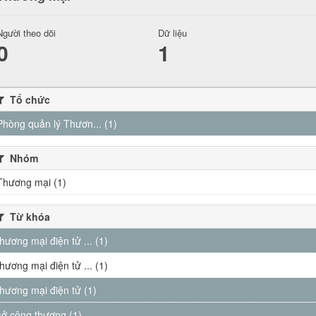
Người theo dõi
Dữ liệu
0
1
Tổ chức
Phòng quản lý Thươn... (1)
Nhóm
Thương mại (1)
Từ khóa
thương mại điện tử ... (1)
thương mại điện tử ... (1)
thương mại điện tử (1)
sở công thương (1)