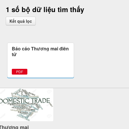
1 số bộ dữ liệu tìm thấy
Kết quả lọc
Báo cáo Thương mại điện
tử
PDF
Thương mại