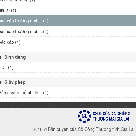
gia lai (1)
báo cáo thương mại ... (1)
báo cáo thương mại ... (1)
báo cáo (1)
Định dạng
PDF (1)
Giấy phép
Bản quyền mở phi th... (1)
2016 © Bản quyền của Sở Công Thương tỉnh Gia Lai