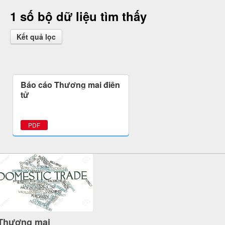
1 số bộ dữ liệu tìm thấy
Kết quả lọc
Báo cáo Thương mại điện
tử
PDF
Thương mại