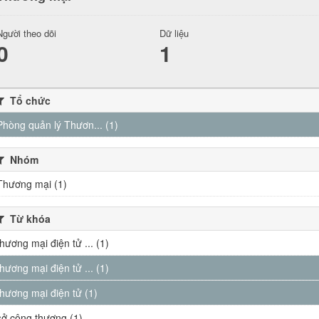
Người theo dõi
Dữ liệu
0
1
Tổ chức
Phòng quản lý Thươn... (1)
Nhóm
Thương mại (1)
Từ khóa
thương mại điện tử ... (1)
thương mại điện tử ... (1)
thương mại điện tử (1)
sở công thương (1)