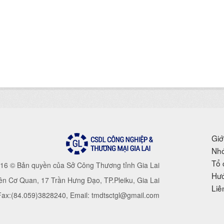
Giớ
Nhó
Tổ 
16 © Bản quyền của Sở Công Thương tỉnh Gia Lai
Hướ
iên Cơ Quan, 17 Trần Hưng Đạo, TP.Pleiku, Gia Lai
Liê
 Fax:(84.059)3828240, Email: tmdtsctgl@gmail.com