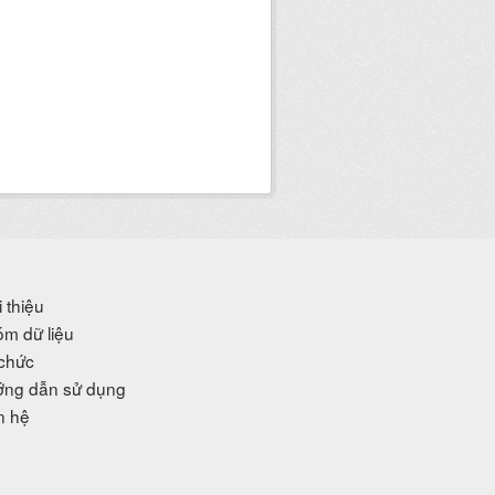
i thiệu
m dữ liệu
chức
ng dẫn sử dụng
n hệ