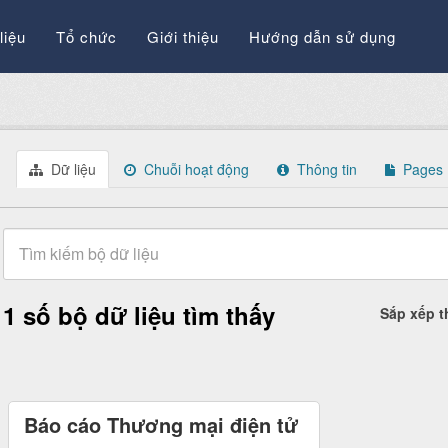
liệu
Tổ chức
Giới thiệu
Hướng dẫn sử dụng
Dữ liệu
Chuỗi hoạt động
Thông tin
Pages
1 số bộ dữ liệu tìm thấy
Sắp xếp 
Báo cáo Thương mại điện tử