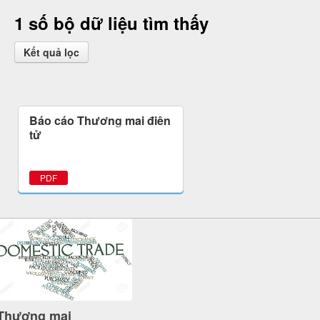
1 số bộ dữ liệu tìm thấy
Kết quả lọc
Báo cáo Thương mại điện
tử
PDF
Thương mại