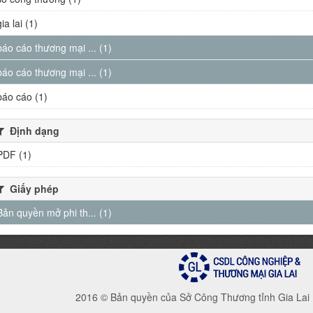
gia lai (1)
báo cáo thương mại ... (1)
báo cáo thương mại ... (1)
báo cáo (1)
Định dạng
PDF (1)
Giấy phép
Bản quyền mở phi th... (1)
2016 © Bản quyền của Sở Công Thương tỉnh Gia Lai