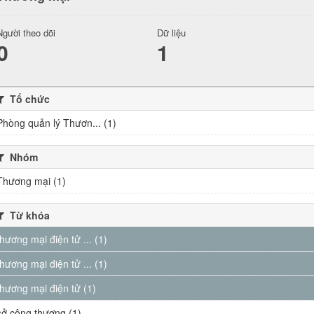
Người theo dõi
Dữ liệu
0
1
Tổ chức
Phòng quản lý Thươn... (1)
Nhóm
Thương mại (1)
Từ khóa
thương mại điện tử ... (1)
thương mại điện tử ... (1)
thương mại điện tử (1)
sở công thương (1)