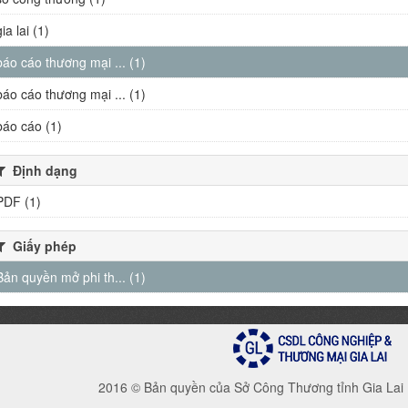
gia lai (1)
báo cáo thương mại ... (1)
báo cáo thương mại ... (1)
báo cáo (1)
Định dạng
PDF (1)
Giấy phép
Bản quyền mở phi th... (1)
2016 © Bản quyền của Sở Công Thương tỉnh Gia Lai