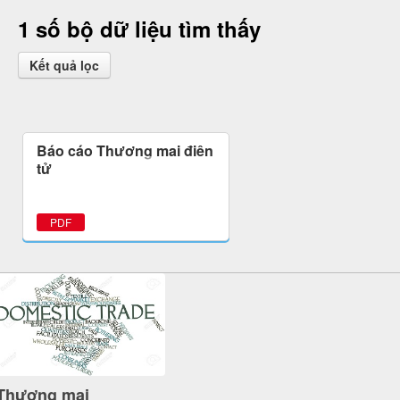
1 số bộ dữ liệu tìm thấy
Kết quả lọc
Báo cáo Thương mại điện
tử
PDF
Thương mại