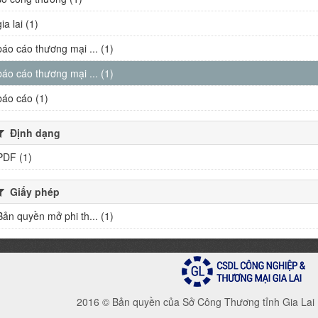
gia lai (1)
báo cáo thương mại ... (1)
báo cáo thương mại ... (1)
báo cáo (1)
Định dạng
PDF (1)
Giấy phép
Bản quyền mở phi th... (1)
2016 © Bản quyền của Sở Công Thương tỉnh Gia Lai