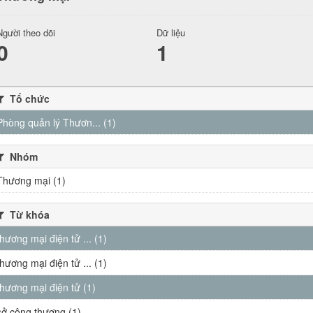
Người theo dõi
Dữ liệu
0
1
Tổ chức
Phòng quản lý Thươn... (1)
Nhóm
Thương mại (1)
Từ khóa
thương mại điện tử ... (1)
thương mại điện tử ... (1)
thương mại điện tử (1)
sở công thương (1)