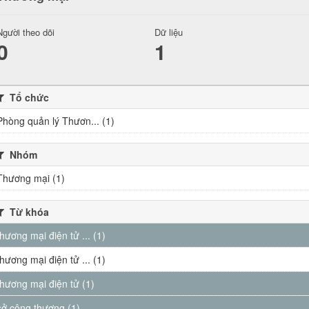
Người theo dõi
Dữ liệu
0
1
Tổ chức
Phòng quản lý Thươn... (1)
Nhóm
Thương mại (1)
Từ khóa
thương mại điện tử ... (1)
thương mại điện tử ... (1)
thương mại điện tử (1)
sở công thương (1)