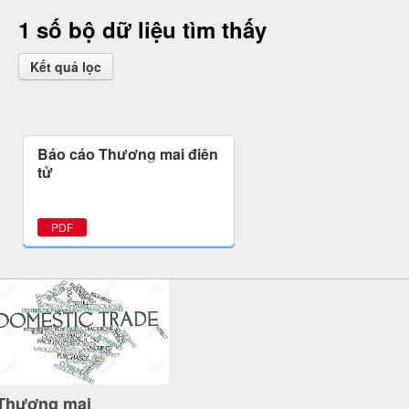
1 số bộ dữ liệu tìm thấy
Kết quả lọc
Báo cáo Thương mại điện
tử
PDF
Thương mại