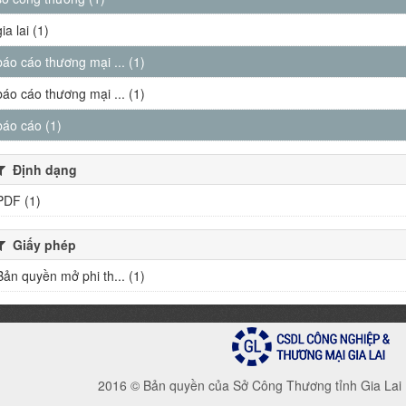
gia lai (1)
báo cáo thương mại ... (1)
báo cáo thương mại ... (1)
báo cáo (1)
Định dạng
PDF (1)
Giấy phép
Bản quyền mở phi th... (1)
2016 © Bản quyền của Sở Công Thương tỉnh Gia Lai